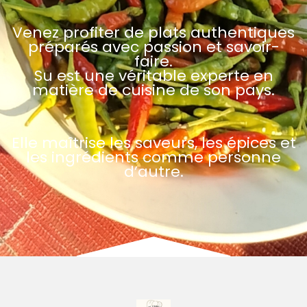
Venez profiter de plats authentiques
préparés avec passion et savoir-
faire.
Su est une véritable experte en
matière de cuisine de son pays.
Elle maîtrise les saveurs, les épices et
les ingrédients comme personne
d’autre.